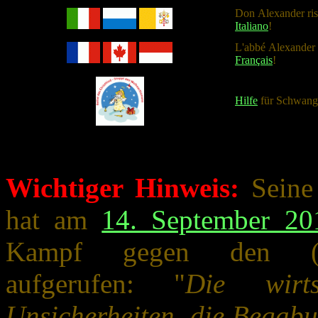
Don Alexander risp
Italiano
!
L'abbé Alexander r
Français
!
Hilfe
für Schwang
Wichtiger Hinweis:
Seine 
hat am
14. September 20
Kampf gegen den (rel
aufgerufen: "
Die wirts
Unsicherheiten, die Begabu