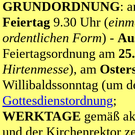
GRUNDORDNUNG
: 
Feiertag
9.30 Uhr (
einm
ordentlichen Form
) -
Au
Feiertagsordnung am
25
Hirtenmesse
), am
Oster
Willibaldssonntag (um d
Gottesdienstordnung
;
WERKTAGE
gemäß ak
und der Kirchenrektor ze